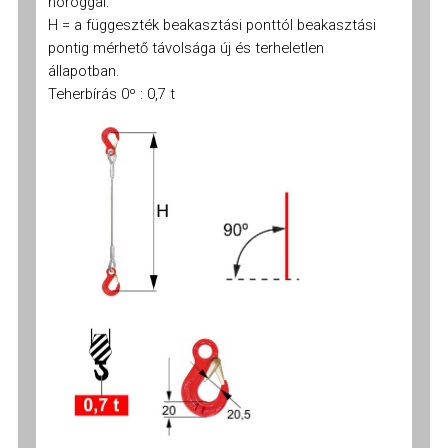
horoggal.
H = a függeszték beakasztási ponttól beakasztási
pontig mérhető távolsága új és terheletlen
állapotban.
Teherbírás 0º : 0,7 t
kötél
8
10
12
14
16
18
20
22
24
Ø
mm
mm
mm
mm
mm
mm
mm
mm
m
0º
0,7
1,05
1,55
2,12
2,7
3,4
4,35
5,2
6,
t
t
t
t
t
t
t
t
t
H min.
550
625
750
900
1000
1050
1200
1300
150
gyártható
mm
mm
mm
mm
mm
mm
mm
mm
m
hossz