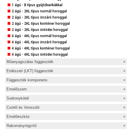
1 ágú - DG típus önzáró horoggal
1 ágú - B típus gyűjtőkarikákkal
1 ágú - F típus - végtelenített
2 ágú - 2KL típus normál horoggal
2 ágú - G típus normál horoggal
2 ágú - 2KL típus önzáró horoggal
2 ágú - G típus önzáró horoggal
2 ágú - 2KL típus konténer horoggal
4 ágú - H típus normál horoggal
2 ágú - 2KL típus öntödei horoggal
4 ágú - H típus önzáró horoggal
4 ágú - 4KL típus normál horoggal
4 ágú - 4KL típus önzáró horoggal
4 ágú - 4KL típus konténer horoggal
4 ágú - 4KL típus öntödei horoggal
Műanyagszálas függeszték
Emelőheveder
Erdészeti (LKT) függeszték
Körkötél
Erdészeti bekötőkötél
Függeszték komponens
1 ágú poliészter függeszték
Erdészeti vonszolókötél
Omega sekli
2 ágú poliészter függeszték
Emelőszem
Erdészeti csörlőkötél
Omega sekli csavaranyával
4 ágú poliészter függeszték
Gyűrűscsavar DIN 580
Sodronykötél
Patkó sekli
Gyűrűsanya DIN 582
1x19
Patkó sekli csavaranyával
Csörlő és Vonszoló
Gyűrűscsavar 8.8
6x7 FC
Kötélszorító bilincs
Horganyzott kézi emelő csörlő
Gyűrűsanya 8.8
Emelőeszköz
6x7 IWRC
Minősített kötélszorító bilincs
Horganyzott/INOX kézi emelő csörlő
Csapágyazott emelőszem 8-271
Kézi láncos emelő
6x19 FC
Kötélszív
Rakományrögzítő
Horganyzott kézi vontató csörlő
Csapágyazott emelőszem 8-291
Karos láncos emelő
6x19 IWRC
Kötélvégzár - szimmetrikus