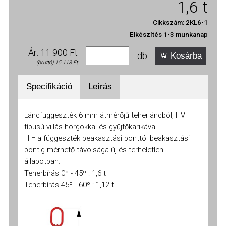
1,6 t
6
8
13
16
18
20
22
26
lánc Ø
10 mm
mm
mm
mm
mm
mm
mm
mm
mm
Cikkszám: 2KL6-1
Elkészítés 1-3 munkanap
0º -
Ár: 11 900 Ft
45º
db
Kosárba
1,6
2,8
4,25
7,5
11,2
14
17
21,2
30
(bruttó) 15 113 Ft
t
t
t
t
t
t
t
t
t
Specifikáció
Leírás
45º -
Láncfüggeszték 6 mm átmérőjű teherláncból, HV
60º
típusú villás horgokkal és gyűjtőkarikával.
1,12
2
3,15
5,3
8
10
12,5
15
21,2
H = a függeszték beakasztási ponttól beakasztási
t
t
t
t
t
t
t
t
t
pontig mérhető távolsága új és terheletlen
állapotban.
Teherbírás 0º - 45º : 1,6 t
Teherbírás 45º - 60º : 1,12 t