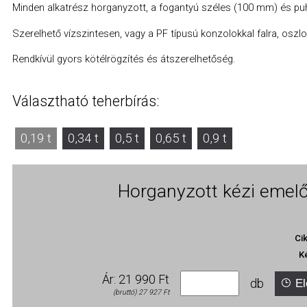
Minden alkatrész horganyzott, a fogantyú széles (100 mm) és pu
Szerelhető vízszintesen, vagy a PF típusú konzolokkal falra, oszlo
Rendkívül gyors kötélrögzítés és átszerelhetőség.
Választható teherbírás:
0,19 t
0,34 t
0,5 t
0,65 t
0,9 t
Horganyzott kézi emelő
Ci
K
Ár: 21 990 Ft
db
El
(bruttó) 27 927 Ft