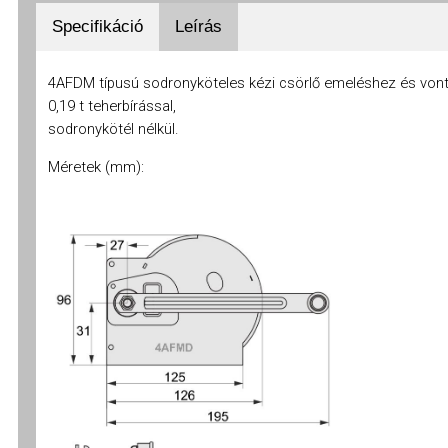
Specifikáció
Leírás
4AFDM típusú sodronyköteles kézi csörlő emeléshez és von
0,19 t teherbírással,
sodronykötél nélkül.
Méretek (mm):