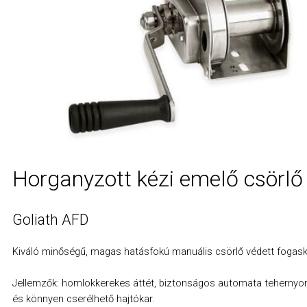
Függesztő garnitúra
Teherlánc
Rakományrögzítő feszítőegység
Erdészeti Joker idom
Horganyzott kézi emelő csörlő
Goliath AFD
Kiváló minőségű, magas hatásfokú manuális csörlő védett fogask
Jellemzők: homlokkerekes áttét, biztonságos automata tehernyo
és könnyen cserélhető hajtókar.