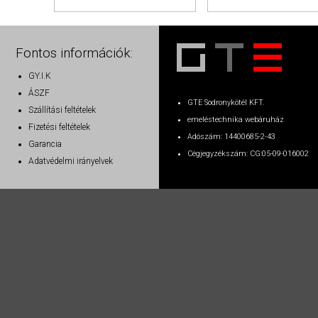
Fontos információk:
GY.I.K
ÁSZF
GTE Sodronykötél KFT.
Szállítási feltételek
emeléstechnika webáruház
Fizetési feltételek
Adószám: 14400685-2-43
Garancia
Cégjegyzékszám: CG:05-09-016002
Adatvédelmi irányelvek