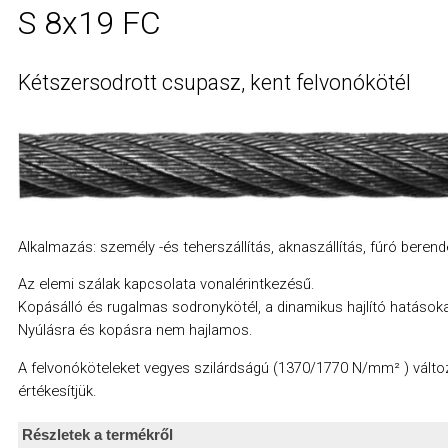
S 8x19 FC
Kétszersodrott csupasz, kent felvonókötél
Alkalmazás: személy -és teherszállítás, aknaszállítás, fúró beren
Az elemi szálak kapcsolata vonalérintkezésű.
Kopásálló és rugalmas sodronykötél, a dinamikus hajlító hatásokat 
Nyúlásra és kopásra nem hajlamos.
A felvonóköteleket vegyes szilárdságú (1370/1770 N/mm² ) vált
értékesítjük.
Részletek a termékről