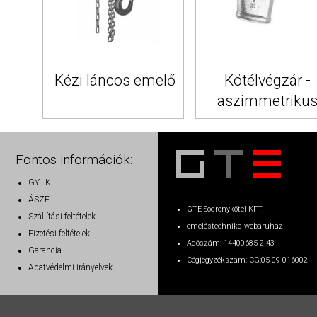
Kézi láncos emelő
Kötélvégzár -
aszimmetriku
Fontos információk:
GY.I.K
ÁSZF
GTE Sodronykötél KFT.
Szállítási feltételek
emeléstechnika webáruház
Fizetési feltételek
Adószám: 14400685-2-43
Garancia
Cégjegyzékszám: CG:05-09-016002
Adatvédelmi irányelvek