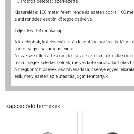
FC (rostos betétes) szerkezettel.
amelyeket Ön az ő szolgáltatásaik igénybevétele során szolgáltatott nekik..
Kiszerelése: 100 méter feletti rendelés esetén dobra, 100 mé
alatti rendelés esetén kötegbe csévélve.
Testre szabás ►
Teljesítés: 1-3 munkanap
A kötéldobok, kötélcsévék ki -és lebontása során a kötélbe ti
Összes engedélyezése
hurkot vagy csavarodást vinni!
A szakszerűtlen áttekercselés következtében a kötélben kár
feszültségek keletkezhetnek, melyek kötélkárosodást okozh
A megbontott csévék visszavásárlása, cseréje egyedi elbírálá
esik, mely esetén az elutasítás jogát fenntartjuk.
Kapcsolódó termékek: