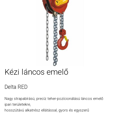
Függesztő garnitúra
Teherlánc
Rakományrögzítő feszítőegység
Erdészeti Joker idom
Kézi láncos emelő
Delta RED
Nagy strapabírású, precíz teher-pozícionálású láncos emelő
ipari területekre,
hosszútávú alkatrész ellátással, gyors és egyszerű