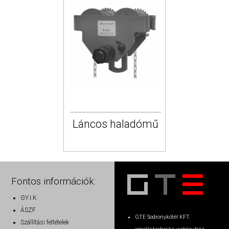
Láncos haladómű
Fontos információk:
GY.I.K
ÁSZF
GTE Sodronykötél KFT.
Szállítási feltételek