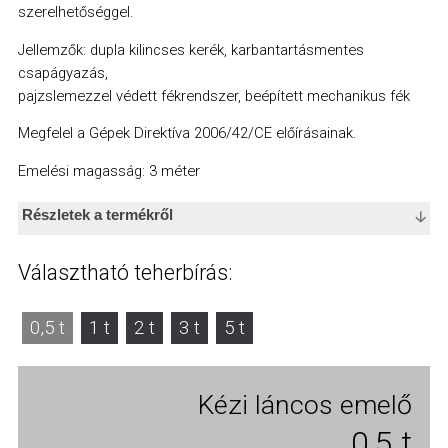
szerelhetőséggel.
Jellemzők: dupla kilincses kerék, karbantartásmentes
csapágyazás,
pajzslemezzel védett fékrendszer, beépített mechanikus fék
Megfelel a Gépek Direktíva 2006/42/CE előírásainak.
Emelési magasság: 3 méter
Részletek a termékről
A Delta Red típusú láncos emelők 0,5 t -20 t teherbírás
Választható teherbírás:
tartományban készülnek.
Webáruházban 0,5 t - 5 t közötti modelleket értékesítünk 3 m
0,5 t
1 t
2 t
3 t
5 t
emelési magassággal.
Eltérő igényekkel keressen minket!
Méretek (mm) - teljes modellválaszték
Kézi láncos emelő
0,5 t