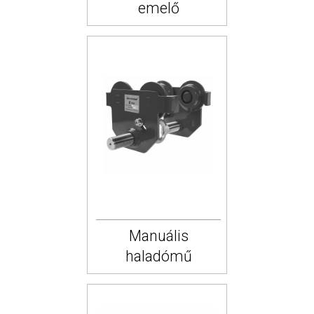
emelő
Manuális
haladómű