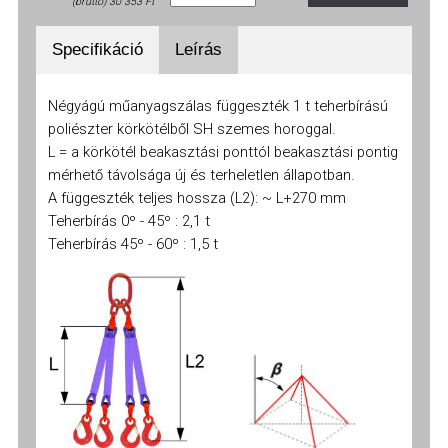
(bruttó) 30 353 Ft
45º -
Specifikáció
Leírás
60º
1,5
3
4,5
6
7,5
9
15
22,5
t
t
t
t
t
t
t
t
Négyágú műanyagszálas függeszték 1 t teherbírású
poliészter körkötélből SH szemes horoggal.
L = a körkötél beakasztási ponttól beakasztási pontig
mérhető távolsága új és terheletlen állapotban.
A függeszték teljes hossza (L2): ~ L+270 mm
Teherbírás 0º - 45º : 2,1 t
Teherbírás 45º - 60º : 1,5 t