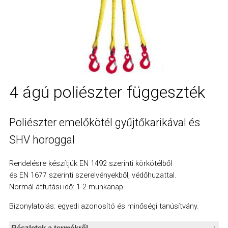
Villás rövidítő lánchoz
Összekötő lánchoz
Összekötő szem
Forgószem
Gyűjtőkarika
Függesztő garnitúra
Teherlánc
Rakományrögzítő feszítőegység
4 ágú poliészter függeszték
Erdészeti Joker idom
Poliészter emelőkötél gyűjtőkarikával és
SHV horoggal
Rendelésre készítjük EN 1492 szerinti körkötélből
és EN 1677 szerinti szerelvényekből, védőhuzattal.
Beleegyezés
Normál átfutási idő: 1-2 munkanap.
Részletek
Bizonylatolás: egyedi azonosító és minőségi tanúsítvány.
A sütikről
Részletek a termékről