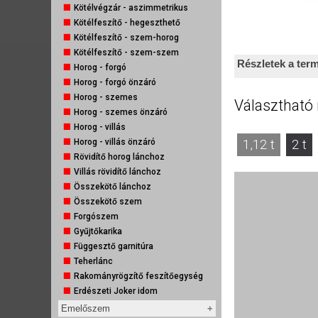
4 ágú - 4KL típus normál horoggal
Kötélvégzár - aszimmetrikus
4 ágú - 4KL típus önzáró horoggal
Kötélfeszítő - hegeszthető
4 ágú - 4KL típus konténer horoggal
Kötélfeszítő - szem-horog
4 ágú - 4KL típus öntödei horoggal
Kötélfeszítő - szem-szem
Részletek a ter
Horog - forgó
Horog - forgó önzáró
Horog - szemes
Webáruházunkban 1
Választható
Horog - szemes önzáró
Terhelhetőség és
Horog - villás
1,12 t
2 t
Horog - villás önzáró
Rövidítő horog lánchoz
Villás rövidítő lánchoz
Bele
Összekötő lánchoz
Összekötő szem
Forgószem
Ez a weboldal süti
Gyűjtőkarika
Függesztő garnitúra
Az Ön élményének szem
Teherlánc
elemzése érdekében süt
Rakományrögzítő feszítőegység
média, hirdetési és ele
Erdészeti Joker idom
Ön az ő szolgáltatásaik 
névleges
Emelőszem