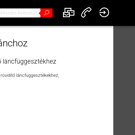
lánchoz
ítő láncfüggesztékhez
 rövidítő láncfüggesztékekhez,