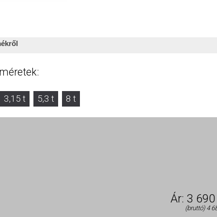
mékről
,12 t - 8 t teherbírás tományban rendelhető.
Egyéb méretekkel kapc
 méretek:
 méretek (mm):
3,15 t
5,3 t
8 t
egyezés
Részletek
A s
ket használ
élyre szabása, a közösségi média jellemzőinek támogatása és l
iket használunk. Továbbá, információkat osztunk meg a honlap ha
Ár: 3 690
mzői partnereinkkel, akik összevonhatják ezen adatokat azokkal az i
(bruttó) 4 6
igénybevétele során szolgáltatott nekik..
RV-6
RV-8
RV-10