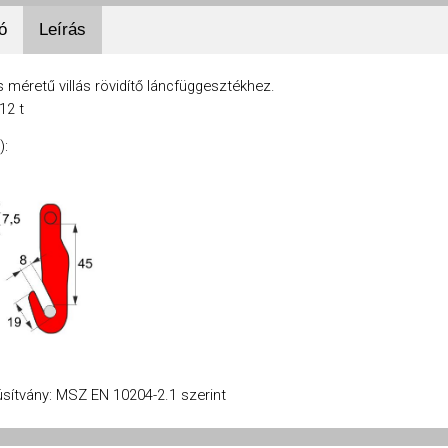
ó
Leírás
1,12
2
3,15
Testre szabás ►
 méretű villás rövidítő láncfüggesztékhez.
t
t
t
12 t
8
9,5
12
):
8
9,5
12
10
10
14,5
8
9,5
12
19
23,5
32,5
45
56
78
7,5
10
13
úsítvány: MSZ EN 10204-2.1 szerint