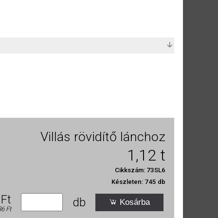
solatban keressen minket!
ütikről
Villás rövidítő lánchoz
1,12 t
Cikkszám: 73SL6
átogatottságunk alapos
Készleten: 745 db
sználatáról a közösségi
 Ft
nformációkkal, amelyeket
db
Kosárba
86 Ft
RV-13
RV-16