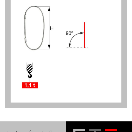
0º
1,1
1,7
2,5
3,3
4,35
5,65
6,9
8,4
10
11,5
13,
t
t
t
t
t
t
t
t
t
t
t