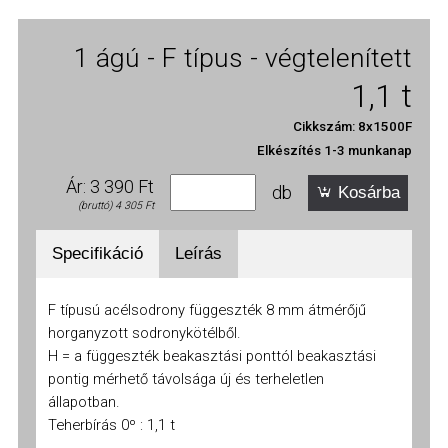
Alapanyag készletünk és termelési kapacitásunk lehetővé teszi
a függesztékek nagyszámú és rövid határidejű előállítását.
1 ágú - F típus - végtelenített
Webáruházunkban általánosan használt teherbírású és
1,1 t
méretezésű függesztékek vásárolhatók.
Eltérő és egyedi igényekkel keressen minket!
Cikkszám: 8x1500F
Elkészítés 1-3 munkanap
Méretek és terhelhetőség egyenes ágon - teljes méretsorozat:
Ár: 3 390 Ft
db
Kosárba
(bruttó) 4 305 Ft
Specifikáció
Leírás
F típusú acélsodrony függeszték 8 mm átmérőjű
horganyzott sodronykötélből.
H = a függeszték beakasztási ponttól beakasztási
pontig mérhető távolsága új és terheletlen
állapotban.
kötél
8
10
12
14
16
18
20
22
24
26
28
Teherbírás 0º : 1,1 t
Ø
mm
mm
mm
mm
mm
mm
mm
mm
mm
mm
m