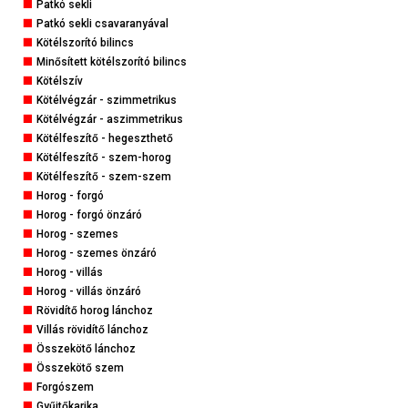
Patkó sekli
1 ágú - DG típus önzáró horoggal
1 ágú - B típus gyűjtőkarikákkal
Patkó sekli csavaranyával
1 ágú - F típus - végtelenített
2 ágú - 2KL típus normál horoggal
Kötélszorító bilincs
2 ágú - G típus normál horoggal
2 ágú - 2KL típus önzáró horoggal
Minősített kötélszorító bilincs
2 ágú - G típus önzáró horoggal
2 ágú - 2KL típus konténer horoggal
Kötélszív
4 ágú - H típus normál horoggal
2 ágú - 2KL típus öntödei horoggal
Kötélvégzár - szimmetrikus
4 ágú - H típus önzáró horoggal
4 ágú - 4KL típus normál horoggal
Kötélvégzár - aszimmetrikus
4 ágú - 4KL típus önzáró horoggal
Kötélfeszítő - hegeszthető
4 ágú - 4KL típus konténer horoggal
Kötélfeszítő - szem-horog
4 ágú - 4KL típus öntödei horoggal
Kötélfeszítő - szem-szem
Horog - forgó
Horog - forgó önzáró
Horog - szemes
Horog - szemes önzáró
Horog - villás
Horog - villás önzáró
Rövidítő horog lánchoz
Villás rövidítő lánchoz
Összekötő lánchoz
Összekötő szem
Forgószem
Gyűjtőkarika