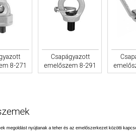
egyezés
Részletek
A s
ket használ
élyre szabása, a közösségi média jellemzőinek támogatása és l
iket használunk. Továbbá, információkat osztunk meg a honlap ha
gyazott
Csapágyazott
Csap
mzői partnereinkkel, akik összevonhatják ezen adatokat azokkal az i
em 8-271
emelőszem 8-291
emelős
igénybevétele során szolgáltatott nekik..
Testre szabás ►
szemek
 megoldást nyújtanak a teher és az emelőszerkezet közötti kapcsol