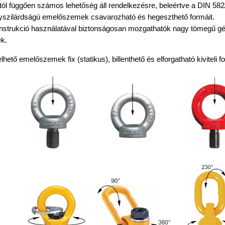
ól függően számos lehetőség áll rendelkezésre, beleértve a DIN 582/
yszilárdságú emelőszemek csavarozható és hegeszthető formáit.
onstrukció használatával biztonságosan mozgathatók nagy tömegű gé
k.
lhető emelőszemek fix (statikus), billenthető és elforgatható kiviteli 