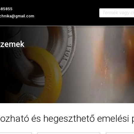
685855
chnika@gmail.com
szemek
ozható és hegeszthető emelési 