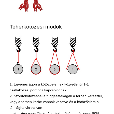
Teherkötözési módok
1. Egyenes ágon a kötözőelemek közvetlenül 1-1
csatlakozási ponthoz kapcsolódnak.
2. Szorítókötözésnél a függesztékágak a terhen keresztül,
vagy a terhen körbe vannak vezetve és a kötözőelem a
láncágba vissza van
akasztva vagy fűzve. A terhelhetőség a névleges 80%-a.