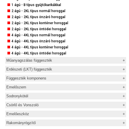
1 ágú - DG típus önzáró horoggal
1 ágú - B típus gyűjtőkarikákkal
1 ágú - F típus - végtelenített
2 ágú - 2KL típus normál horoggal
2 ágú - G típus normál horoggal
2 ágú - 2KL típus önzáró horoggal
2 ágú - G típus önzáró horoggal
2 ágú - 2KL típus konténer horoggal
4 ágú - H típus normál horoggal
2 ágú - 2KL típus öntödei horoggal
4 ágú - H típus önzáró horoggal
4 ágú - 4KL típus normál horoggal
4 ágú - 4KL típus önzáró horoggal
4 ágú - 4KL típus konténer horoggal
4 ágú - 4KL típus öntödei horoggal
Műanyagszálas függeszték
Emelőheveder
Erdészeti (LKT) függeszték
Körkötél
Erdészeti bekötőkötél
Függeszték komponens
1 ágú poliészter függeszték
Erdészeti vonszolókötél
Omega sekli
2 ágú poliészter függeszték
Emelőszem
Erdészeti csörlőkötél
Omega sekli csavaranyával
4 ágú poliészter függeszték
Gyűrűscsavar DIN 580
Sodronykötél
Patkó sekli
Gyűrűsanya DIN 582
1x19
Patkó sekli csavaranyával
Csörlő és Vonszoló
Gyűrűscsavar 8.8
6x7 FC
Kötélszorító bilincs
Horganyzott kézi emelő csörlő
Gyűrűsanya 8.8
Emelőeszköz
6x7 IWRC
Minősített kötélszorító bilincs
Horganyzott/INOX kézi emelő csörlő
Csapágyazott emelőszem 8-271
Kézi láncos emelő
6x19 FC
Kötélszív
Rakományrögzítő
Horganyzott kézi vontató csörlő
Csapágyazott emelőszem 8-291
Karos láncos emelő
6x19 IWRC
Kötélvégzár - szimmetrikus