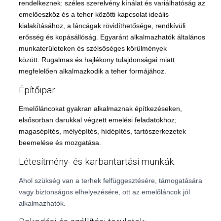
rendelkeznek: széles szerelvény kínálat és variálhatóság az
emelőeszköz és a teher közötti kapcsolat ideális
kialakításához, a láncágak rövidíthetősége, rendkívüli
erősség és kopásállóság. Egyaránt alkalmazhatók általános
munkaterületeken és szélsőséges körülmények
között. Rugalmas és hajlékony tulajdonságai miatt
megfelelően alkalmazkodik a teher formájához.
Építőipar:
Beleegyezés
Emelőláncokat gyakran alkalmaznak építkezéseken,
Részletek
elsősorban darukkal végzett emelési feladatokhoz;
magasépítés, mélyépítés, hídépítés, tartószerkezetek
A sütikről
beemelése és mozgatása.
Létesítmény- és karbantartási munkák:
Ez a weboldal sütiket használ
Az Ön élményének személyre szabása, a közösségi média jellemzőinek
Ahol szükség van a terhek felfüggesztésére, támogatására
támogatása és látogatottságunk alapos elemzése érdekében sütiket
vagy biztonságos elhelyezésére, ott az emelőláncok jól
használunk. Továbbá, információkat osztunk meg a honlap
alkalmazhatók.
használatáról a közösségi média, hirdetési és elemzői partnereinkkel,
akik összevonhatják ezen adatokat azokkal az információkkal,