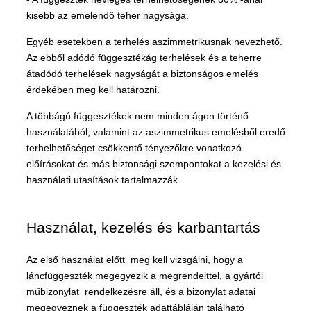
kisebb az emelendő teher nagysága.
Egyéb esetekben a terhelés aszimmetrikusnak nevezhető.
Az ebből adódó függesztékág terhelések és a teherre
átadódó terhelések nagyságát a biztonságos emelés
érdekében meg kell határozni.
A többágú függesztékek nem minden ágon történő
használatából, valamint az aszimmetrikus emelésből eredő
terhelhetőséget csökkentő tényezőkre vonatkozó
előírásokat és más biztonsági szempontokat a kezelési és
használati utasítások tartalmazzák.
Használat, kezelés és karbantartás
Az első használat előtt meg kell vizsgálni, hogy a
láncfüggeszték megegyezik a megrendelttel, a gyártói
műbizonylat rendelkezésre áll, és a bizonylat adatai
megegyeznek a függeszték adattábláján található