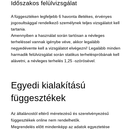
Időszakos felülvizsgálat
A függesztéken legfeljebb 6 havonta illetékes, érvényes
jogosultsággal rendelkező személynek teljes vizsgálatot kell
tartania.
Amennyiben a használat során tartósan a névleges
terheléssel vannak igénybe véve, akkor legalább
negyedévente kell a vizsgálatot elvégezni! Legalább minden
harmadik felülvizsgálat során statikus terheléspróbának kell
alávetni, a névleges terhelés 1,25 -szörösével.
Egyedi kialakítású
függesztékek
Az általánostól eltérő méretezésű és szerelvényezésű
függesztékek online nem rendelhetők.
Megrendelés előtt mindenképp az adatok egyeztetése