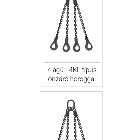
4 ágú - 4KL típus
önzáró horoggal