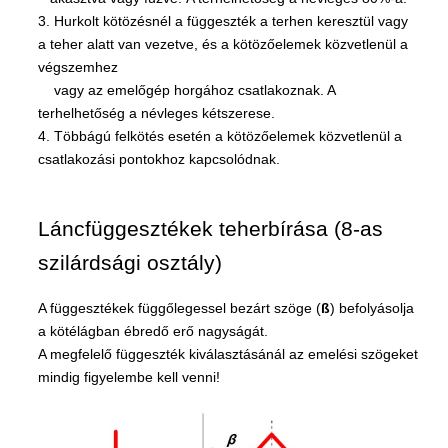
3. Hurkolt kötözésnél a függeszték a terhen keresztül vagy
a teher alatt van vezetve, és a kötözőelemek közvetlenül a
végszemhez
vagy az emelőgép horgához csatlakoznak. A
terhelhetőség a névleges kétszerese.
4. Többágú felkötés esetén a kötözőelemek közvetlenül a
csatlakozási pontokhoz kapcsolódnak.
Láncfüggesztékek teherbírása (8-as
szilárdsági osztály)
A függesztékek függőlegessel bezárt szöge (
ß
) befolyásolja
a kötélágban ébredő erő nagyságát.
A megfelelő függeszték kiválasztásánál az emelési szögeket
mindig figyelembe kell venni!