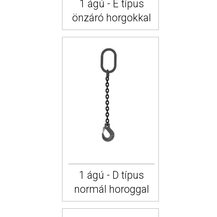
1 ágú - E típus
önzáró horgokkal
1 ágú - D típus
normál horoggal