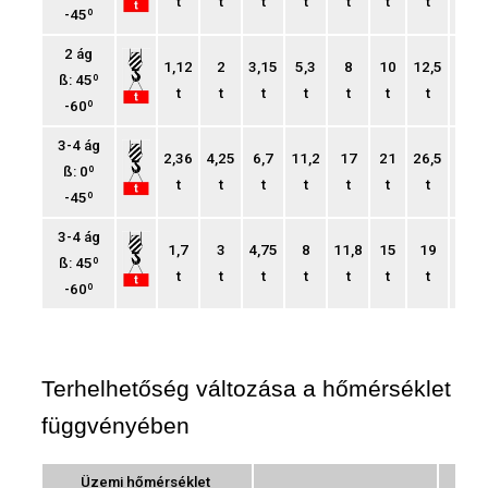
t
t
t
t
t
t
t
t
-45º
2 ág
1,12
2
3,15
5,3
8
10
12,5
15
ß: 45º
t
t
t
t
t
t
t
t
-60º
3-4 ág
2,36
4,25
6,7
11,2
17
21
26,5
31,5
ß: 0º
t
t
t
t
t
t
t
t
-45º
3-4 ág
1,7
3
4,75
8
11,8
15
19
22,4
ß: 45º
t
t
t
t
t
t
t
t
-60º
Terhelhetőség változása a hőmérséklet
függvényében
Üzemi hőmérséklet