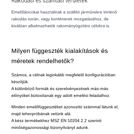
Rakodási és szállítási területek:
amelyeket Ön az ő szolgáltatásaik igénybevétele során szolgáltatott
Emelőláncokat használnak a szállító járművekre történő
nekik..
rakodás során, vagy konténerek mozgatásához, de
kiválóan alkalmazhatók rakományögzítési célokra is.
Testre szabás ►
Milyen függeszték kialakítások és
Összes engedélyezése
méretek rendelhetők?
Számos, a célnak leginkább megfelelő konfigurációban
készítjük.
A különböző formák és szerelvényezések más-más
előnyöket biztosítanak egy adott emelési feladathoz.
Minden emelőfüggesztéket azonosító számmal látunk el,
majd teherpróbának vetünk alá.
A kész termékekhez MSZ EN 10204.2.2 szerinti
minőségazonossági bizonyítványt adunk.