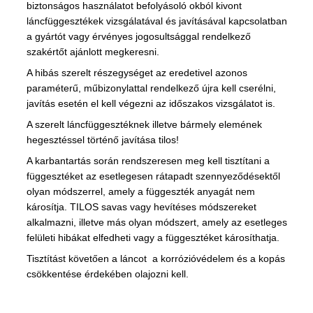
biztonságos használatot befolyásoló okból kivont
láncfüggesztékek vizsgálatával és javításával kapcsolatban
a gyártót vagy érvényes jogosultsággal rendelkező
szakértőt ajánlott megkeresni.
A hibás szerelt részegységet az eredetivel azonos
paraméterű, műbizonylattal rendelkező újra kell cserélni,
javítás esetén el kell végezni az időszakos vizsgálatot is.
A szerelt láncfüggesztéknek illetve bármely elemének
hegesztéssel történő javítása tilos!
A karbantartás során rendszeresen meg kell tisztítani a
függesztéket az esetlegesen rátapadt szennyeződésektől
olyan módszerrel, amely a függeszték anyagát nem
károsítja. TILOS savas vagy hevítéses módszereket
alkalmazni, illetve más olyan módszert, amely az esetleges
felületi hibákat elfedheti vagy a függesztéket károsíthatja.
Tisztítást követően a láncot a korrózióvédelem és a kopás
csökkentése érdekében olajozni kell.