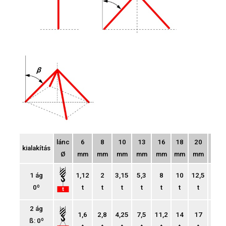
lánc
6
8
10
13
16
18
20
22
kialakítás
Ø
mm
mm
mm
mm
mm
mm
mm
mm
1 ág
1,12
2
3,15
5,3
8
10
12,5
15
0º
t
t
t
t
t
t
t
t
2 ág
1,6
2,8
4,25
7,5
11,2
14
17
21,2
ß: 0º