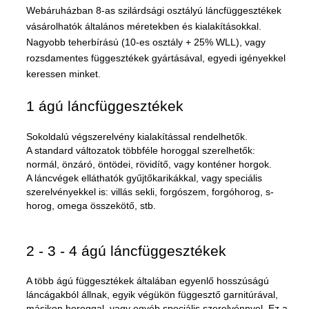
Webáruházban 8-as szilárdsági osztályú láncfüggesztékek
vásárolhatók általános méretekben és kialakításokkal.
Nagyobb teherbírású (10-es osztály + 25% WLL), vagy
rozsdamentes függesztékek gyártásával, egyedi igényekkel
keressen minket.
1 ágú láncfüggesztékek
Sokoldalú végszerelvény kialakítással rendelhetők.
A standard változatok többféle horoggal szerelhetők:
normál, önzáró, öntödei, rövidítő, vagy konténer horgok.
A láncvégek elláthatók gyűjtőkarikákkal, vagy speciális
szerelvényekkel is: villás sekli, forgószem, forgóhorog, s-
horog, omega összekötő, stb.
2 - 3 - 4 ágú láncfüggesztékek
A több ágú függesztékek általában egyenlő hosszúságú
láncágakból állnak, egyik végükön függesztő garnitúrával,
másikon horoggal, vagy egyéb speciális szerelvénnyel. Ez a