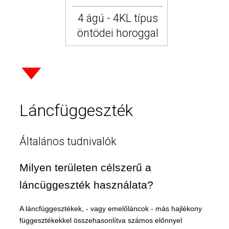
4 ágú - 4KL típus
öntödei horoggal
Láncfüggeszték
Általános tudnivalók
Milyen területen célszerű a
láncüggeszték használata?
A láncfüggesztékek, - vagy emelőláncok - más hajlékony
függesztékekkel összehasonlítva számos előnnyel