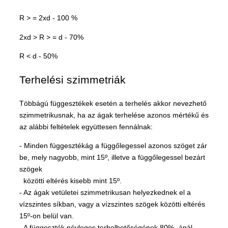
R > = 2xd - 100 %
2xd > R > = d - 70%
R < d - 50%
Terhelési szimmetriák
Többágú függesztékek esetén a terhelés akkor nevezhető
szimmetrikusnak, ha az ágak terhelése azonos mértékű és
az alábbi feltételek együttesen fennálnak:
- Minden függesztékág a függőlegessel azonos szöget zár
be, mely nagyobb, mint 15º, illetve a függőlegessel bezárt
szögek
közötti eltérés kisebb mint 15º.
- Az ágak vetületei szimmetrikusan helyezkednek el a
vízszintes síkban, vagy a vízszintes szögek közötti eltérés
15º-on belül van.
- A függeszték névleges terhelhetőségének 80% -ánál