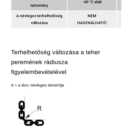
-40 °C alatt
-
tartomány
A névleges terhelhetőség
NEM
változása
HASZNÁLHATÓ!
Terhelhetőség változása a teher
peremének rádiusza
figyelembevételével
d = a lánc névleges átmérője