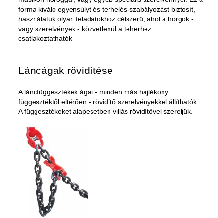
forma kiváló egyensúlyt és terhelés-szabályozást biztosít,
használatuk olyan feladatokhoz célszerű, ahol a horgok -
vagy szerelvények - közvetlenül a teherhez
csatlakoztathatók.
Láncágak rövidítése
A láncfüggesztékek ágai - minden más hajlékony
függesztéktől eltérően - rövidítő szerelvényekkel állíthatók.
A függesztékeket alapesetben villás rövidítővel szereljük.