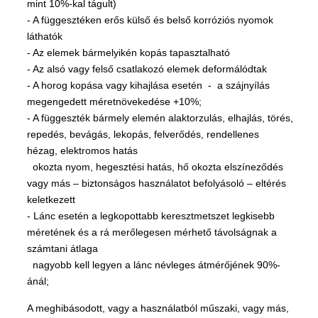
mint 10%-kal tágult)
- A függesztéken erős külső és belső korróziós nyomok
láthatók
- Az elemek bármelyikén kopás tapasztalható
- Az alsó vagy felső csatlakozó elemek deformálódtak
- A horog kopása vagy kihajlása esetén - a szájnyílás
megengedett méretnövekedése +10%;
- A függeszték bármely elemén alaktorzulás, elhajlás, törés,
repedés, bevágás, lekopás, felverődés, rendellenes
hézag, elektromos hatás
okozta nyom, hegesztési hatás, hő okozta elszíneződés
vagy más – biztonságos használatot befolyásoló – eltérés
keletkezett
- Lánc esetén a legkopottabb keresztmetszet legkisebb
méretének és a rá merőlegesen mérhető távolságnak a
számtani átlaga
nagyobb kell legyen a lánc névleges átmérőjének 90%-
ánál;
A meghibásodott, vagy a használatból műszaki, vagy más,