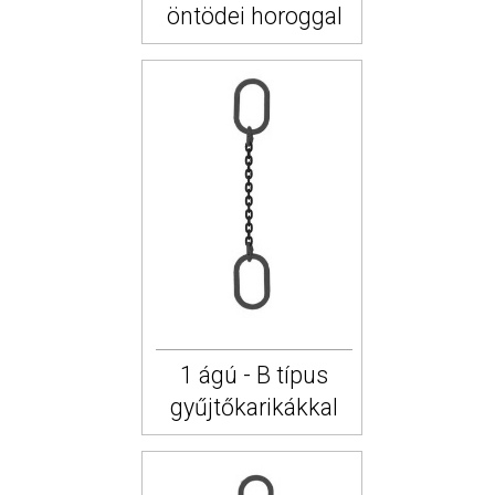
öntödei horoggal
1 ágú - B típus
gyűjtőkarikákkal