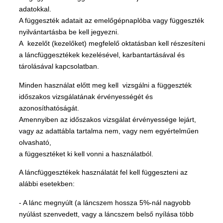
adatokkal.
A függeszték adatait az emelőgépnaplóba vagy függeszték
nyilvántartásba be kell jegyezni.
A kezelőt (kezelőket) megfelelő oktatásban kell részesíteni
a láncfüggesztékek kezelésével, karbantartásával és
tárolásával kapcsolatban.
Minden használat előtt meg kell vizsgálni a függeszték
időszakos vizsgálatának érvényességét és
azonosíthatóságát.
Amennyiben az időszakos vizsgálat érvényessége lejárt,
vagy az adattábla tartalma nem, vagy nem egyértelműen
olvasható,
a függesztéket ki kell vonni a használatból.
A láncfüggesztékek használatát fel kell függeszteni az
alábbi esetekben:
- A lánc megnyúlt (a láncszem hossza 5%-nál nagyobb
nyúlást szenvedett, vagy a láncszem belső nyílása több