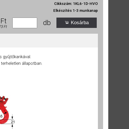
Cikkszám: 1KL6-1D-HVO
8
10
12,5
15
Elkészítés 1-3 munkanap
t
t
t
 Ft
db
Kosárba
Összes engedélyezése
73 Ft
 gyűjtőkarikával.
terheletlen állapotban.