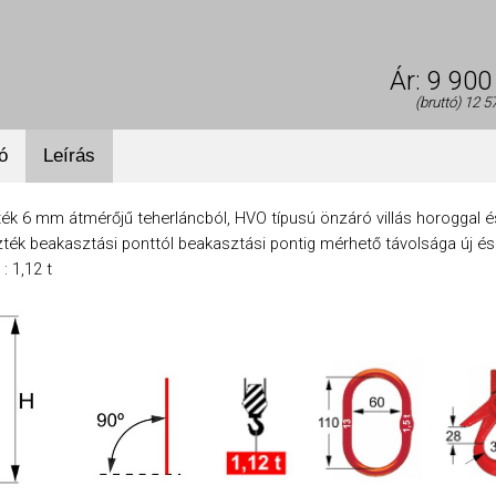
igénybevétele során szolgáltatott nekik..
1,12
2
3,15
5,3
t
t
t
t
t
Ár: 9 900
Testre szabás ►
(bruttó) 12 5
ó
Leírás
k 6 mm átmérőjű teherláncból, HVO típusú önzáró villás horoggal és
ték beakasztási ponttól beakasztási pontig mérhető távolsága új és 
 : 1,12 t