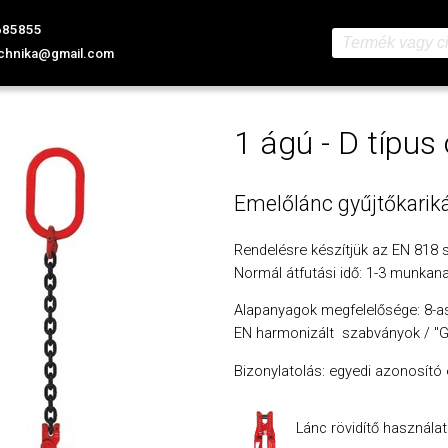
685855
chnika@gmail.com
1 ágú - D típus
Emelőlánc gyűjtőkarik
Rendelésre készítjük az EN 818 s
Normál átfutási idő: 1-3 munkan
Alapanyagok megfelelősége: 8-as
EN harmonizált szabványok / "Gép
Bizonylatolás: egyedi azonosító 
Lánc rövidítő
használatá