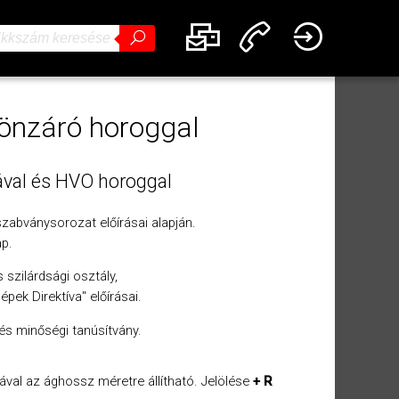
 önzáró horoggal
ával és HVO horoggal
zabványsorozat előírásai alapján.
ap.
 szilárdsági osztály,
ek Direktíva" előírásai.
és minőségi tanúsítvány.
val az ághossz méretre állítható. Jelölése
+ R